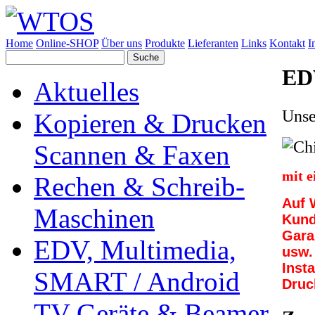
Home
Online-SHOP
Über uns
Produkte
Lieferanten
Links
Kontakt
I
EDV
Aktuelles
Unse
Kopieren & Drucken
Scannen & Faxen
mit e
Rechen & Schreib-
Auf 
Maschinen
Kund
Gara
EDV, Multimedia,
usw.
Inst
SMART / Android
Druc
TV Geräte & Beamer